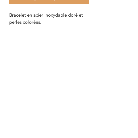
Bracelet en acier inoxydable doré et 
perles colorées. 
Colombe et Cerise
colombeetcerise@gmail.com
©2026 par Colombe et Cerise
Modèles protégés
Mentions légales et confidentialité
CGV