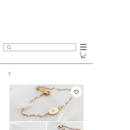
- Nouveautés en ligne toutes les semaines -
Frais de port offerts dès 50€ d'achat
COLOMBE ET CERISE
Bijoux Créateur