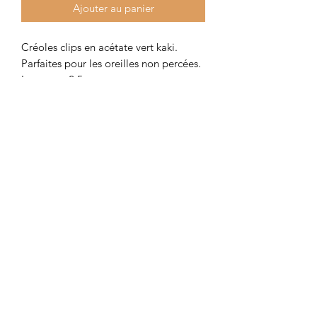
Ajouter au panier
Créoles clips en acétate vert kaki.
Parfaites pour les oreilles non percées.
Longueur 2,5 cm.
Colombe et Cerise
colombeetcerise@gmail.com
©2026 par Colombe et Cerise
Modèles protégés
Mentions légales et confidentialité