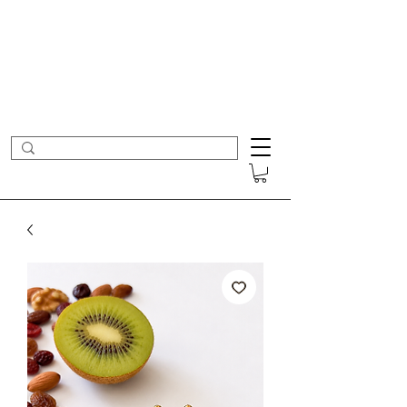
- Nouveautés en ligne toutes les semaines -
Frais de port offerts dès 50€ d'achat
COLOMBE ET CERISE
Bijoux Créateur