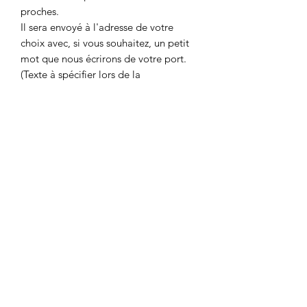
proches.
Il sera envoyé à l'adresse de votre
choix avec, si vous souhaitez, un petit
mot que nous écrirons de votre port.
(Texte à spécifier lors de la
commande).
Colombe et Cerise
colombeetcerise@gmail.com
©2026 par Colombe et Cerise
Modèles protégés