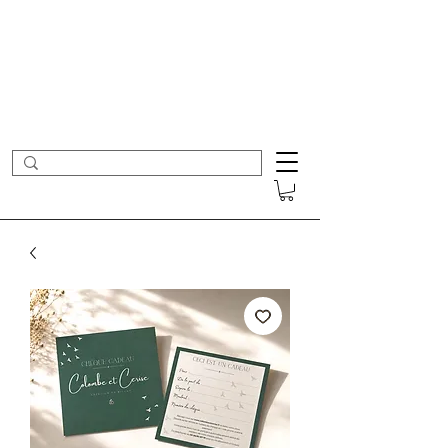
- Nouveautés en ligne toutes les semaines -
Frais de port offerts dès 50€ d'achat
COLOMBE ET CERISE
Bijoux Créateur