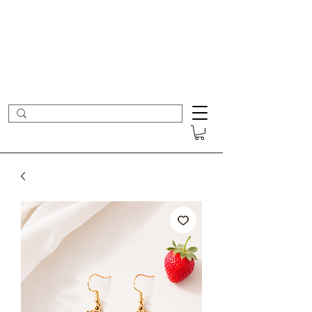
- Nouveautés en ligne toutes les semaines -
Frais de port offerts dès 50€ d'achat
COLOMBE ET CERISE
Bijoux Créateur