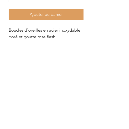
Ajouter au panier
Boucles d'oreilles en acier inoxydable
doré et goutte rose flash.
Longueur 6 cm.
Colombe et Cerise
colombeetcerise@gmail.com
©2026 par Colombe et Cerise
Modèles protégés