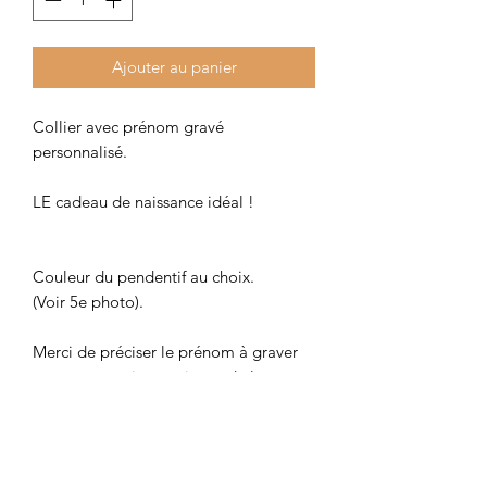
Ajouter au panier
Collier avec prénom gravé
personnalisé.
LE cadeau de naissance idéal !
Couleur du pendentif au choix.
(Voir 5e photo).
Merci de préciser le prénom à graver
en commentaire au niveau de la
commande.
Délai d'envoi sous 15 jours en raison
de la personnalisation de la gravure.