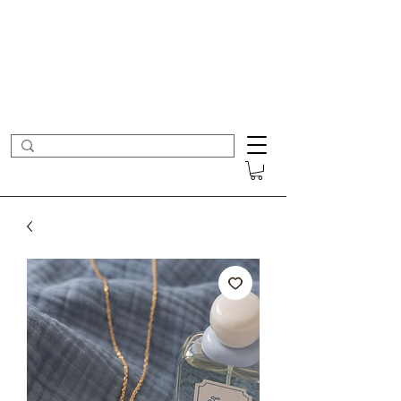
- Nouveautés en ligne toutes les semaines -
Frais de port offerts dès 50€ d'achat
COLOMBE ET CERISE
Bijoux Créateur