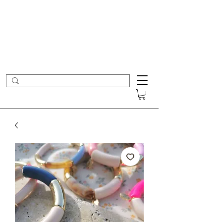
- Nouveautés en ligne toutes les semaines -
Frais de port offerts dès 50€ d'achat
COLOMBE ET CERISE
Bijoux Créateur