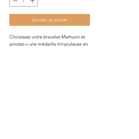
Ajouter au panier
Choisissez votre bracelet Mathurin et
ajoutez-y une médaille miraculeuse en
acier inoxydable doré.
Colombe et Cerise
colombeetcerise@gmail.com
©2026 par Colombe et Cerise