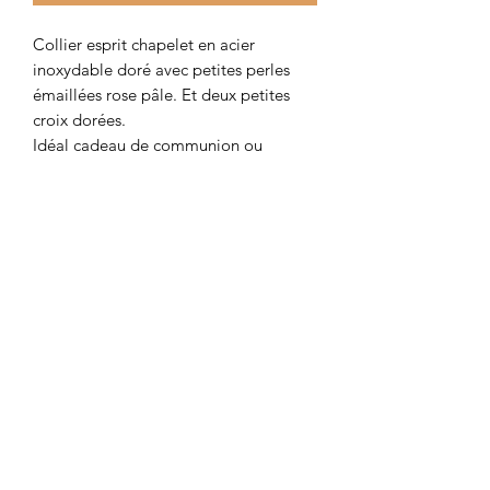
Collier esprit chapelet en acier
inoxydable doré avec petites perles
émaillées rose pâle. Et deux petites
croix dorées.
Idéal cadeau de communion ou
autre fête religieuse.
Colombe et Cerise
colombeetcerise@gmail.com
©2026 par Colombe et Cerise