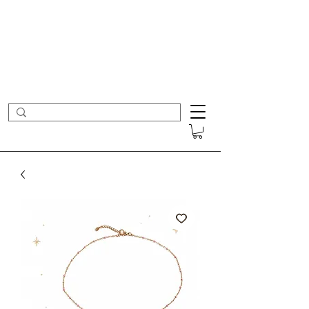
- Nouveautés en ligne toutes les semaines -
Frais de port offerts dès 50€ d'achat
COLOMBE ET CERISE
Bijoux Créateur