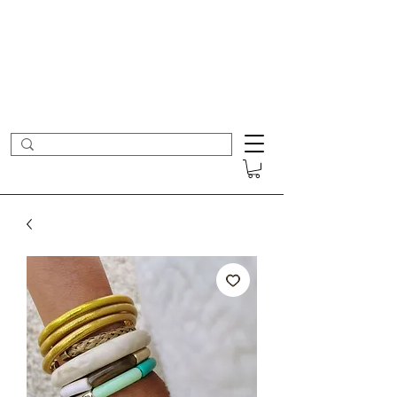
- Nouveautés en ligne toutes les semaines -
Frais de port offerts dès 50€ d'achat
COLOMBE ET CERISE
Bijoux Créateur