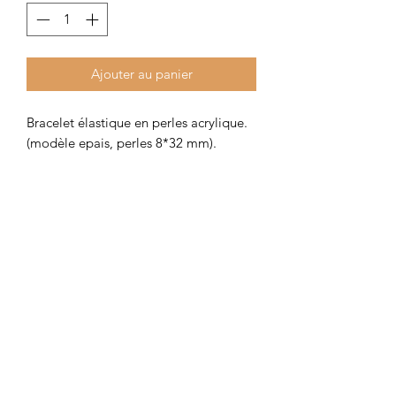
Ajouter au panier
Bracelet élastique en perles acrylique.
(modèle epais, perles 8*32 mm).
Pour préserver votre bracelet, évitez de
mouiller les perles.
Colombe et Cerise
colombeetcerise@gmail.com