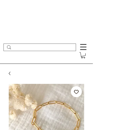
- Nouveautés en ligne toutes les semaines -
Frais de port offerts dès 50€ d'achat
COLOMBE ET CERISE
Bijoux Créateur