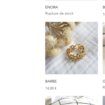
Aperçu rapide
ENORA
B
Rupture de stock
P
1
Aperçu rapide
BARBE
G
R
Prix
14,00 €