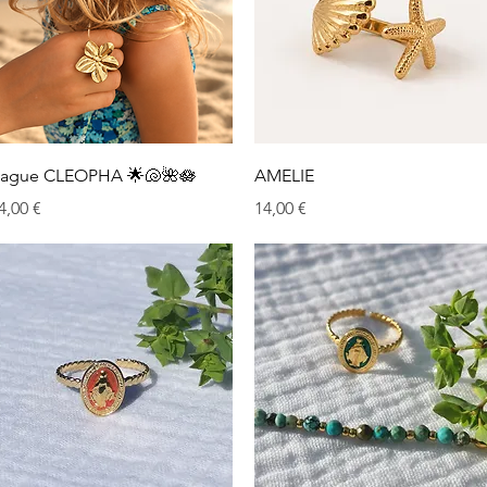
Aperçu rapide
Aperçu rapide
ague CLEOPHA 🌟🐚🌺🪷
AMELIE
rix
Prix
4,00 €
14,00 €