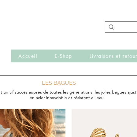
- Nouveautés en ligne toutes les semaines -
Frais de port offerts dès 50€ d'achat
r
Accueil
E-Shop
Livraisons et retou
LES BAGUES
 un vif succès auprès de toutes les générations, les jolies bagues ajus
en acier inoxydable et résistent à l'eau.