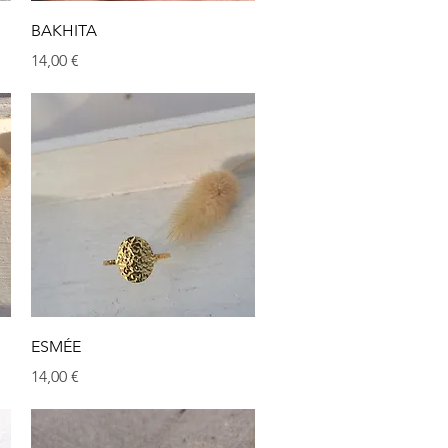
Aperçu rapide
BAKHITA
Prix
14,00 €
Aperçu rapide
ESMÉE
Prix
14,00 €