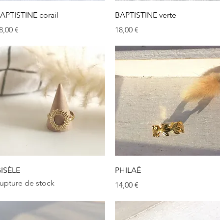
Aperçu rapide
Aperçu rapide
APTISTINE corail
BAPTISTINE verte
rix
Prix
8,00 €
18,00 €
Aperçu rapide
Aperçu rapide
ISÈLE
PHILAÉ
upture de stock
Prix
14,00 €