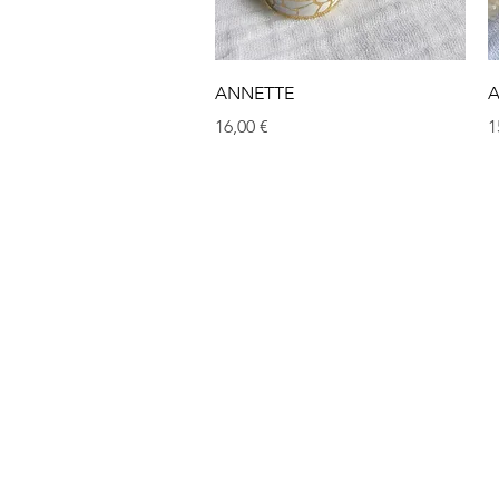
Aperçu rapide
ANNETTE
Prix
P
16,00 €
1