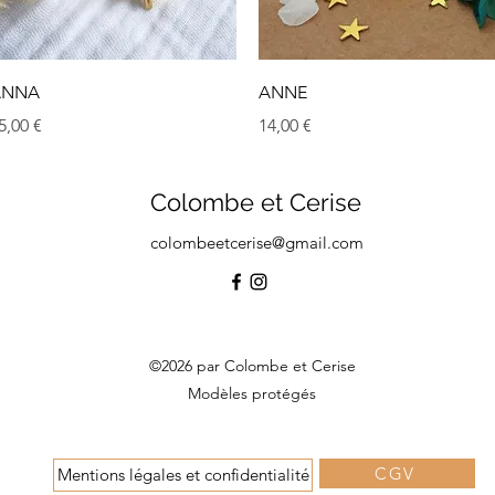
Aperçu rapide
Aperçu rapide
ANNA
ANNE
rix
Prix
5,00 €
14,00 €
Colombe et Cerise
colombeetcerise@gmail.com
©2026 par Colombe et Cerise
Modèles protégés
CGV
Mentions légales et confidentialité