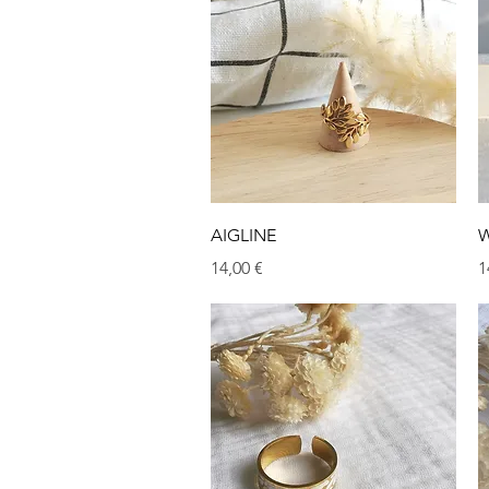
Aperçu rapide
AIGLINE
W
Prix
P
14,00 €
1