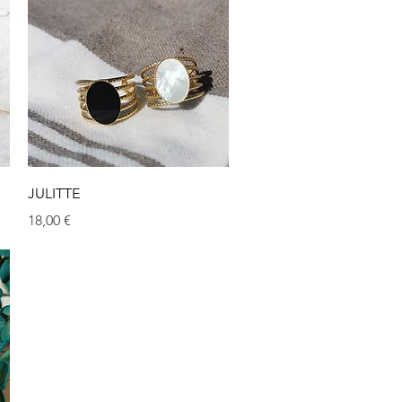
Aperçu rapide
JULITTE
Prix
18,00 €