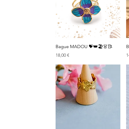
Aperçu rapide
Bague MADOU 💝👑🏖️👗🥻
B
Prix
P
18,00 €
1