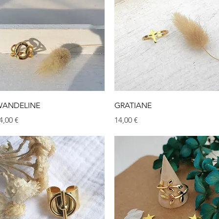
Aperçu rapide
Aperçu rapide
ANDELINE
GRATIANE
rix
Prix
4,00 €
14,00 €