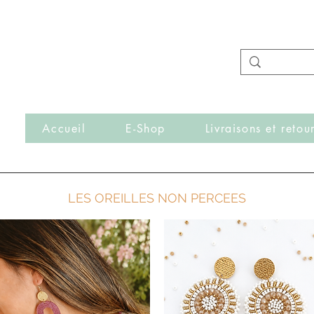
- Nouveautés en ligne toutes les semaines -
Frais de port offerts dès 50€ d'achat
r
Accueil
E-Shop
Livraisons et retou
LES OREILLES NON PERCEES