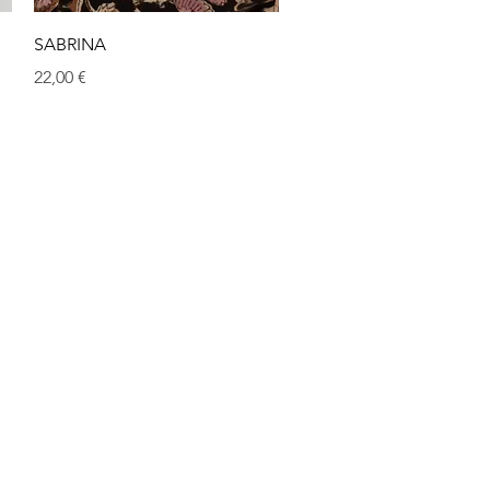
Aperçu rapide
SABRINA
Prix
22,00 €