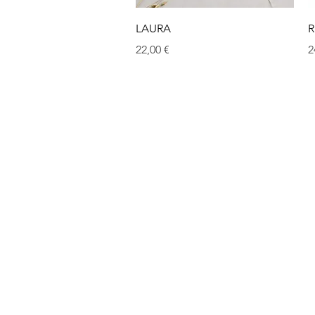
Aperçu rapide
LAURA
R
Prix
P
22,00 €
2