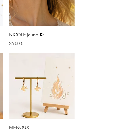
Aperçu rapide
NICOLE jaune 🌻
Prix
26,00 €
Aperçu rapide
MENOUX