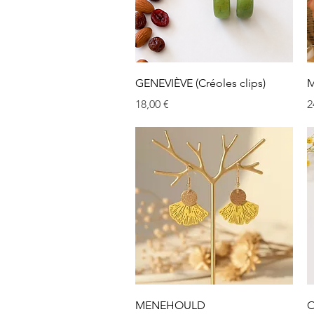
Aperçu rapide
GENEVIÈVE (Créoles clips)
M
Prix
P
18,00 €
2
Aperçu rapide
MENEHOULD
O