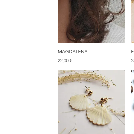
Aperçu rapide
MAGDALENA
E
Prix
P
22,00 €
2