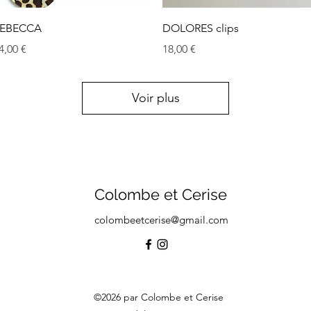
Aperçu rapide
Aperçu rapide
EBECCA
DOLORES clips
rix
Prix
4,00 €
18,00 €
Voir plus
Colombe et Cerise
colombeetcerise@gmail.com
©2026 par Colombe et Cerise