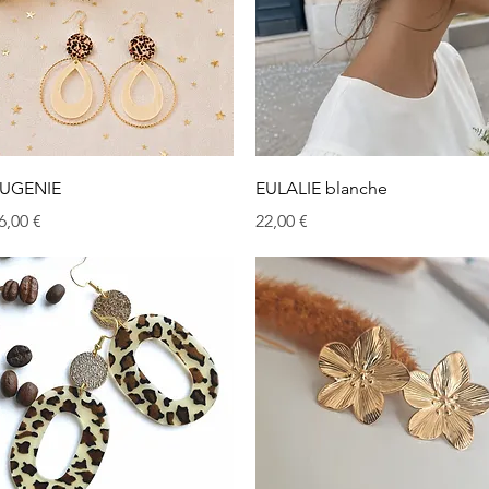
Aperçu rapide
Aperçu rapide
UGENIE
EULALIE blanche
rix
Prix
6,00 €
22,00 €