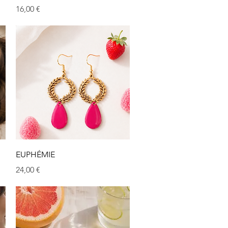
Prix
16,00 €
Aperçu rapide
EUPHÉMIE
Prix
24,00 €