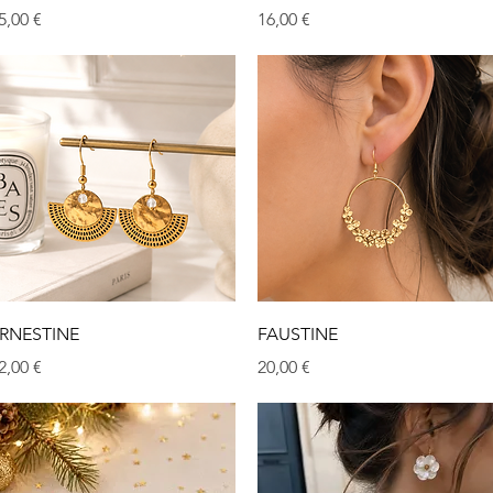
rix
Prix
5,00 €
16,00 €
Aperçu rapide
Aperçu rapide
RNESTINE
FAUSTINE
rix
Prix
2,00 €
20,00 €