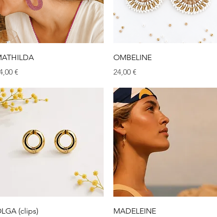
Aperçu rapide
Aperçu rapide
ATHILDA
OMBELINE
rix
Prix
4,00 €
24,00 €
Aperçu rapide
Aperçu rapide
LGA (clips)
MADELEINE