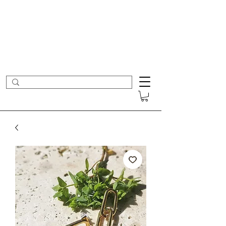
- Nouveautés en ligne toutes les semaines -
Frais de port offerts dès 50€ d'achat
COLOMBE ET CERISE
Bijoux Créateur