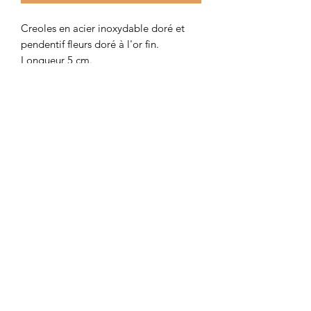
Creoles en acier inoxydable doré et
pendentif fleurs doré à l'or fin.
Longueur 5 cm.
Colombe et Cerise
colombeetcerise@gmail.com
©2026 par Colombe et Cerise
Modèles protégés
Mentions légales et confidentialité