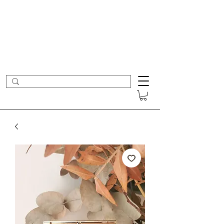
- Nouveautés en ligne toutes les semaines -
Frais de port offerts dès 50€ d'achat
COLOMBE ET CERISE
Bijoux Créateur