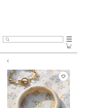
- Nouveautés en ligne toutes les semaines -
Frais de port offerts dès 50€ d'achat
COLOMBE ET CERISE
Bijoux Créateur