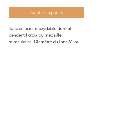
Ajouter au panier
Jonc en acier inoxydable doré et
pendentif croix ou médaille
miraculeuse. Diamètre du jonc 61 ou
65 mm.
Colombe et Cerise
colombeetcerise@gmail.com
©2026 par Colombe et Cerise