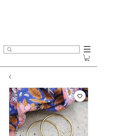
- Nouveautés en ligne toutes les semaines -
Frais de port offerts dès 50€ d'achat
COLOMBE ET CERISE
Bijoux Créateur