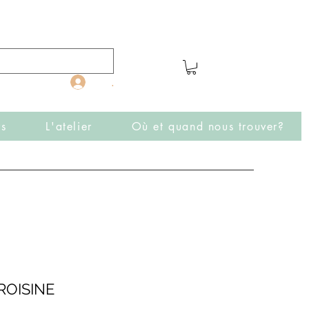
.
rs
L'atelier
Où et quand nous trouver?
OISINE