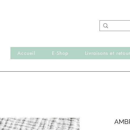
- Nouveautés en ligne toutes les semaines -
Frais de port offerts dès 50€ d'achat
r
Accueil
E-Shop
Livraisons et retou
AMBR