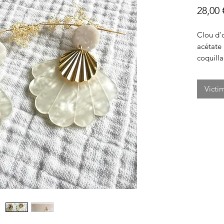
28,00 
Clou d'o
acétate 
coquill
Victi