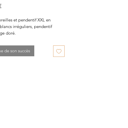
Prix
€
reilles et pendentif XXL en
blancs irréguliers, pendentif
age doré.
me de son succès