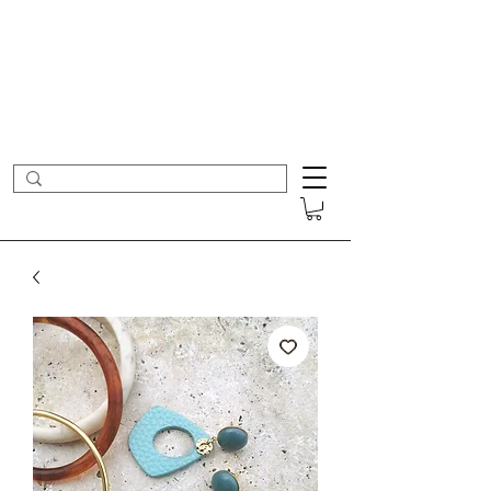
- Nouveautés en ligne toutes les semaines -
Frais de port offerts dès 50€ d'achat
COLOMBE ET CERISE
Bijoux Créateur