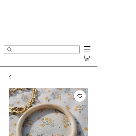
- Nouveautés en ligne toutes les semaines -
Frais de port offerts dès 50€ d'achat
COLOMBE ET CERISE
Bijoux Créateur