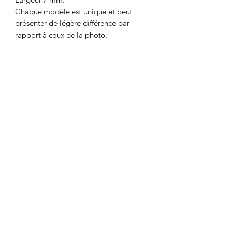
Chaque modèle est unique et peut
présenter de légère différence par
rapport à ceux de la photo.
Colombe et Cerise
colombeetcerise@gmail.com
©2026 par Colombe et Cerise
Modèles protégés
Mentions légales et confidentialité
CGV