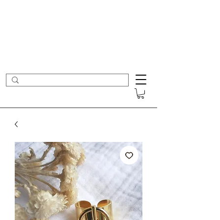
- Nouveautés en ligne toutes les semaines -
Frais de port offerts dès 50€ d'achat
COLOMBE ET CERISE
Bijoux Créateur