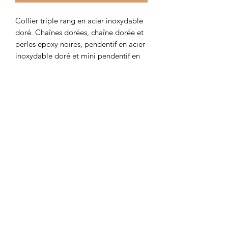
Collier triple rang en acier inoxydable
doré. Chaînes dorées, chaîne dorée et
perles epoxy noires, pendentif en acier
inoxydable doré et mini pendentif en
onyx noir.
Colombe et Cerise
colombeetcerise@gmail.com
©2026 par Colombe et Cerise
Modèles protégés