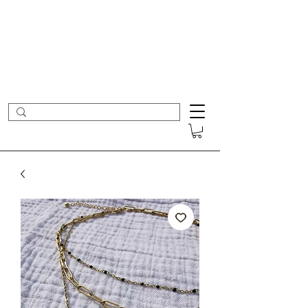
- Nouveautés en ligne toutes les semaines -
Frais de port offerts dès 50€ d'achat
COLOMBE ET CERISE
Bijoux Créateur