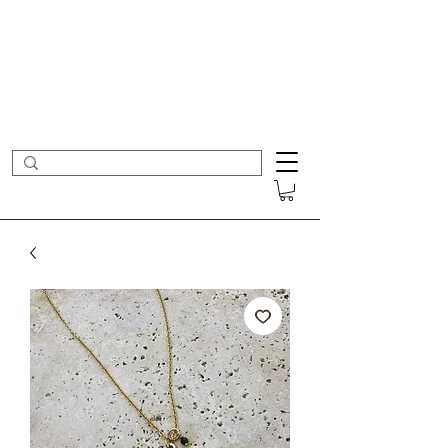
- Nouveautés en ligne toutes les semaines -
Frais de port offerts dès 50€ d'achat
COLOMBE ET CERISE
Bijoux Créateur