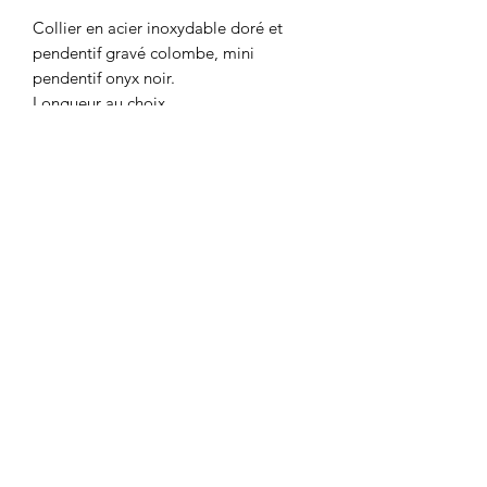
Collier en acier inoxydable doré et
pendentif gravé colombe, mini
pendentif onyx noir.
Longueur au choix.
Colombe et Cerise
colombeetcerise@gmail.com
©2026 par Colombe et Cerise
Modèles protégés
Mentions légales et confidentialité