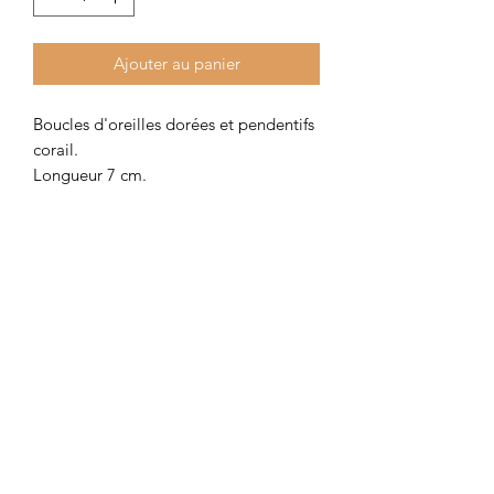
Ajouter au panier
Boucles d'oreilles dorées et pendentifs
corail.
Longueur 7 cm.
Disponible en clip avec le modèle de
clips #1 ou clips #3 (voir photo).
Colombe et Cerise
colombeetcerise@gmail.com