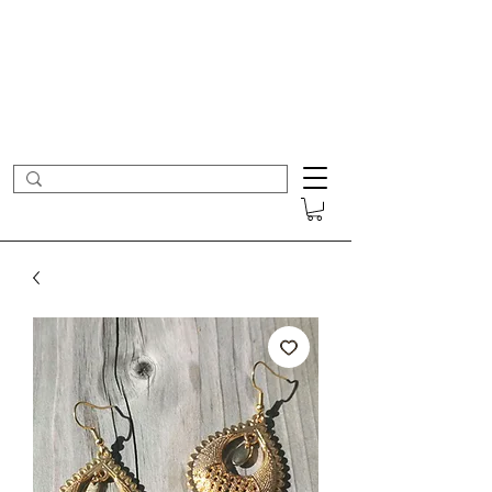
- Nouveautés en ligne toutes les semaines -
Frais de port offerts dès 50€ d'achat
COLOMBE ET CERISE
Bijoux Créateur