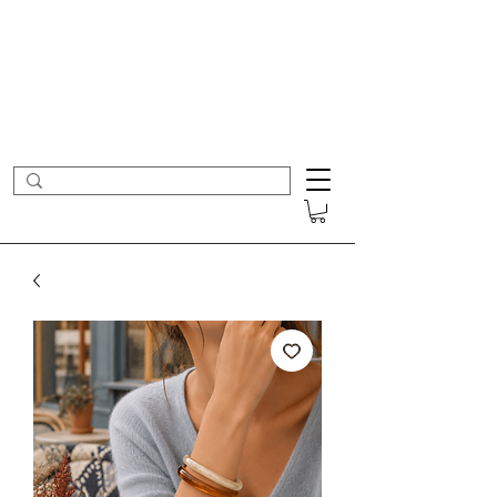
- Nouveautés en ligne toutes les semaines -
Frais de port offerts dès 50€ d'achat
COLOMBE ET CERISE
Bijoux Créateur