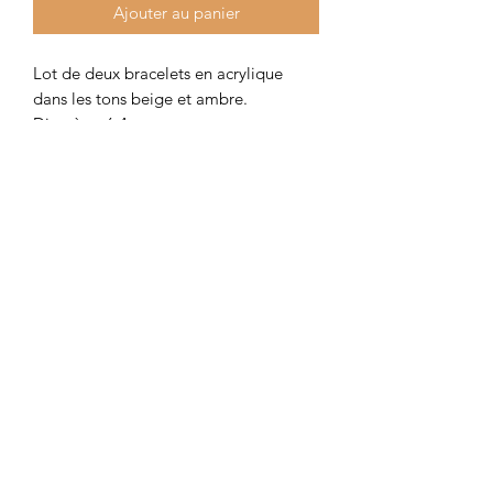
Ajouter au panier
Lot de deux bracelets en acrylique
dans les tons beige et ambre.
Diamètre 6,4 cm.
Colombe et Cerise
colombeetcerise@gmail.com
©2026 par Colombe et Cerise
Modèles protégés
Mentions légales et confidentialité