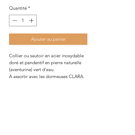
Quantité
*
Ajouter au panier
Collier ou sautoir en acier inoxydable
doré et pendentif en pierre naturelle
(aventurine) vert d'eau.
A assortir avec les dormeuses CLARA.
Longueur au choix dans le menu
déroulant et chaîne de rallonge à
laisser ou à supprimer.