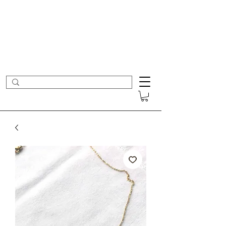
- Nouveautés en ligne toutes les semaines -
Frais de port offerts dès 50€ d'achat
COLOMBE ET CERISE
Bijoux Créateur