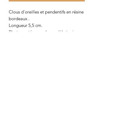
Clous d'oreilles et pendentifs en résine
bordeaux .
Longueur 5,5 cm.
Photo portée avec le modèle ivoire.
Colombe et Cerise
colombeetcerise@gmail.com
©2026 par Colombe et Cerise
Modèles protégés
Mentions légales et confidentialité