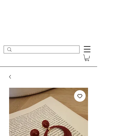
- Nouveautés en ligne toutes les semaines -
Frais de port offerts dès 50€ d'achat
COLOMBE ET CERISE
Bijoux Créateur