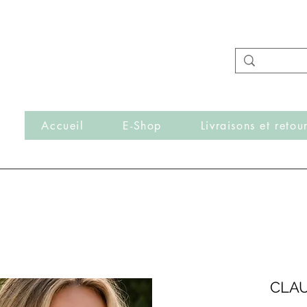
- Nouveautés en ligne toutes les semaines -
Frais de port offerts dès 50€ d'achat
r
Accueil
E-Shop
Livraisons et retou
CLAU