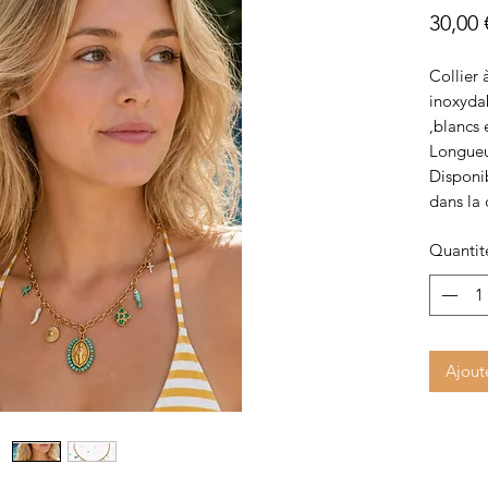
30,00 
Collier 
inoxyda
,blancs 
Longueu
Disponib
dans la 
Quantit
Ajout