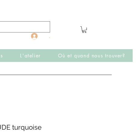
.
rs
L'atelier
Où et quand nous trouver?
DE turquoise