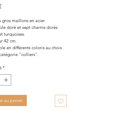
Prix
€
à gros maillons en acier
ble doré et sept charms dorés
et turquoises.
r 42 cm.
le en différents coloris au choix
catégorie "colliers".
é
*
er au panier