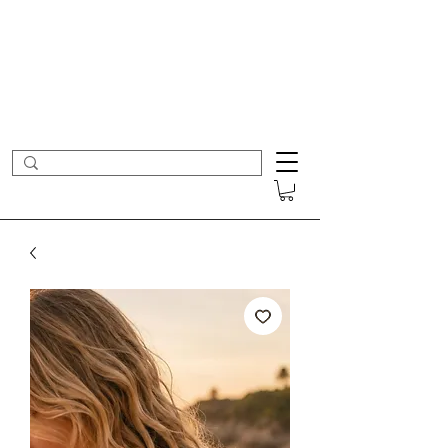
- Nouveautés en ligne toutes les semaines -
Frais de port offerts dès 50€ d'achat
COLOMBE ET CERISE
Bijoux Créateur