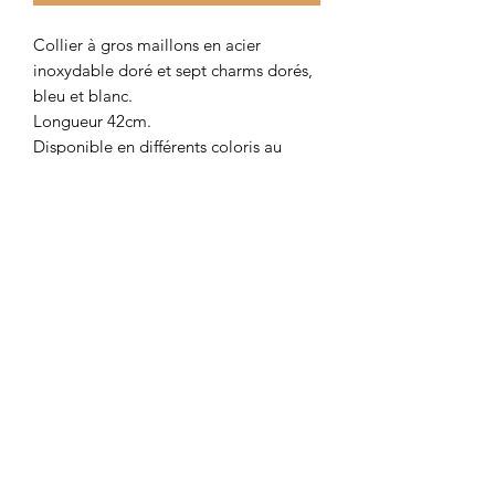
Collier à gros maillons en acier
inoxydable doré et sept charms dorés,
bleu et blanc.
Longueur 42cm.
Disponible en différents coloris au
choix dans la catégorie "colliers".
Colombe et Cerise
colombeetcerise@gmail.com
©2026 par Colombe et Cerise