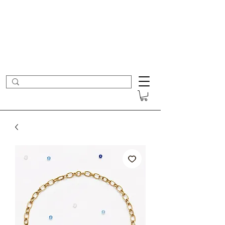
- Nouveautés en ligne toutes les semaines -
Frais de port offerts dès 50€ d'achat
COLOMBE ET CERISE
Bijoux Créateur