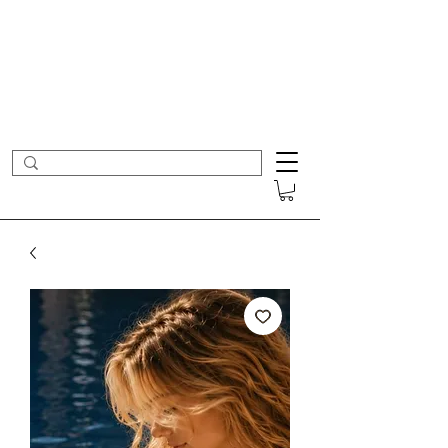
- Nouveautés en ligne toutes les semaines -
Frais de port offerts dès 50€ d'achat
COLOMBE ET CERISE
Bijoux Créateur