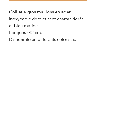
Collier à gros maillons en acier
inoxydable doré et sept charms dorés
et bleu marine.
Longueur 42 cm.
Disponible en différents coloris au
choix dans la catégorie "colliers".
Colombe et Cerise
colombeetcerise@gmail.com
©2026 par Colombe et Cerise