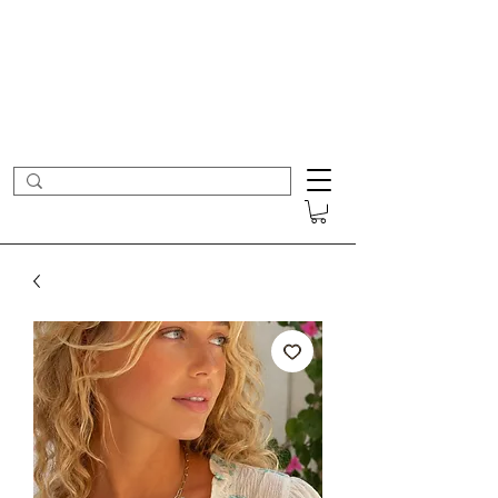
- Nouveautés en ligne toutes les semaines -
Frais de port offerts dès 50€ d'achat
COLOMBE ET CERISE
Bijoux Créateur