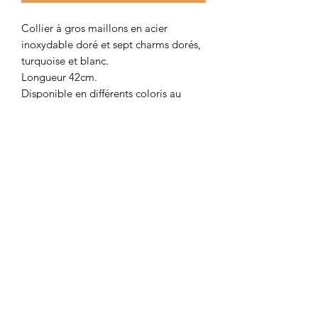
Collier à gros maillons en acier
inoxydable doré et sept charms dorés,
turquoise et blanc.
Longueur 42cm.
Disponible en différents coloris au
choix dans la catégorie "colliers".
Colombe et Cerise
colombeetcerise@gmail.com
©2026 par Colombe et Cerise