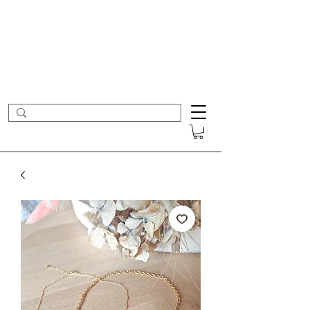
- Nouveautés en ligne toutes les semaines -
Frais de port offerts dès 50€ d'achat
COLOMBE ET CERISE
Bijoux Créateur