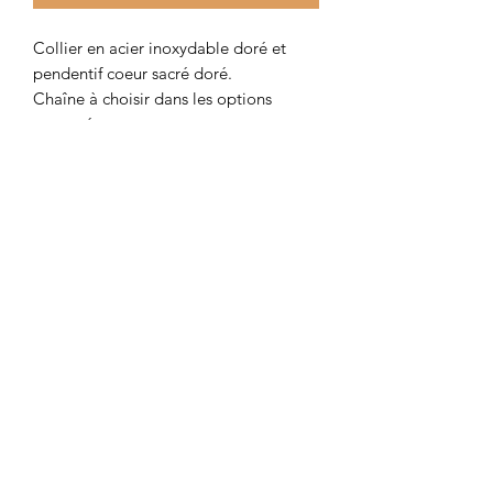
Collier en acier inoxydable doré et
pendentif coeur sacré doré.
Chaîne à choisir dans les options
proposées.
Colombe et Cerise
colombeetcerise@gmail.com
©2026 par Colombe et Cerise
Modèles protégés
Mentions légales et confidentialité