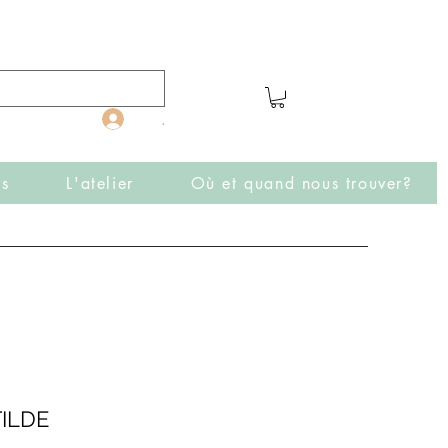
.
rs
L'atelier
Où et quand nous trouver?
ILDE