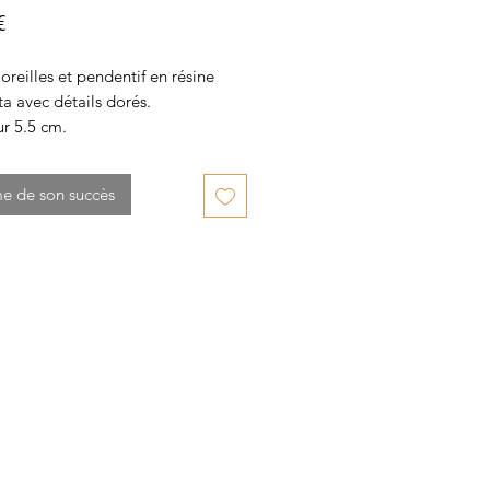
Prix
€
oreilles et pendentif en résine
ta avec détails dorés.
r 5.5 cm.
me de son succès