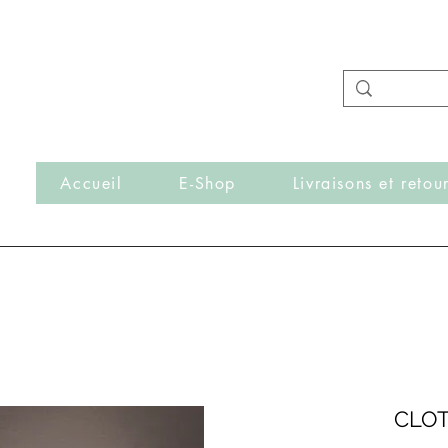
- Nouveautés en ligne toutes les semaines -
Frais de port offerts dès 50€ d'achat
r
Accueil
E-Shop
Livraisons et retou
CLOT