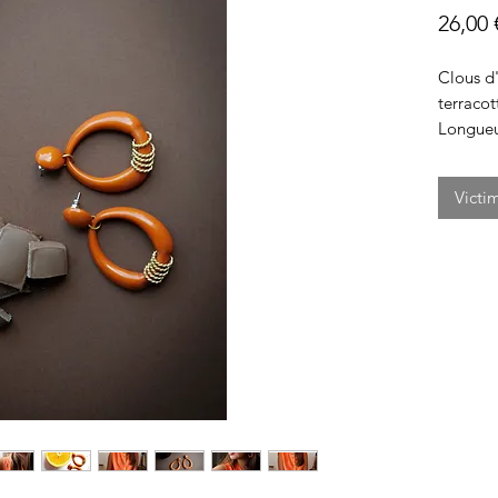
26,00 
Clous d'
terracot
Longueu
Victi