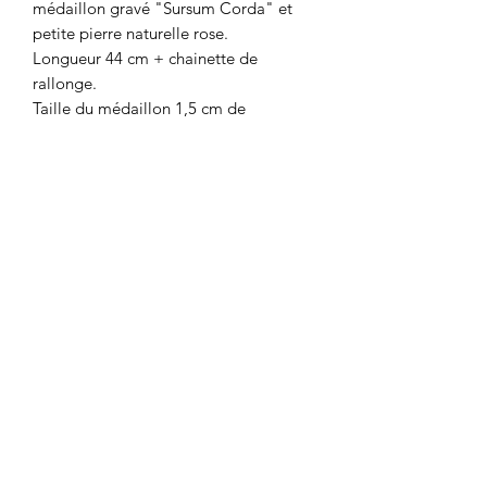
médaillon gravé "Sursum Corda" et
petite pierre naturelle rose.
Longueur 44 cm + chainette de
rallonge.
Taille du médaillon 1,5 cm de
diamètre.
Colombe et Cerise
colombeetcerise@gmail.com
©2026 par Colombe et Cerise
Modèles protégés