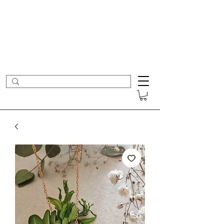
- Nouveautés en ligne toutes les semaines -
Frais de port offerts dès 50€ d'achat
COLOMBE ET CERISE
Bijoux Créateur