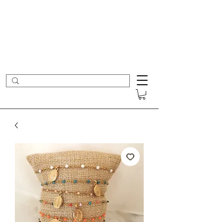
- Nouveautés en ligne toutes les semaines -
Frais de port offerts dès 50€ d'achat
COLOMBE ET CERISE
Bijoux Créateur