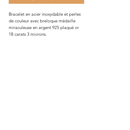
Bracelet en acier inoxydable et perles 
de couleur avec breloque médaille 
miraculeuse en argent 925 plaqué or 
18 carats 3 microns.

Colombe et Cerise
colombeetcerise@gmail.com
©2026 par Colombe et Cerise