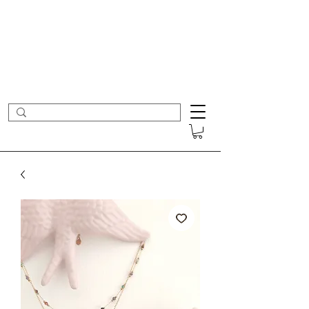
- Nouveautés en ligne toutes les semaines -
Frais de port offerts dès 50€ d'achat
COLOMBE ET CERISE
Bijoux Créateur