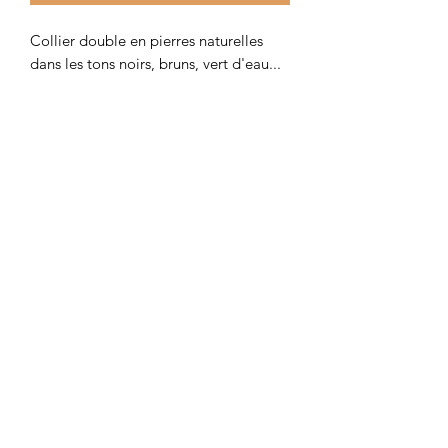
Collier double en pierres naturelles
dans les tons noirs, bruns, vert d'eau...
Colombe et Cerise
colombeetcerise@gmail.com
©2026 par Colombe et Cerise
Modèles protégés
Mentions légales et confidentialité
CGV