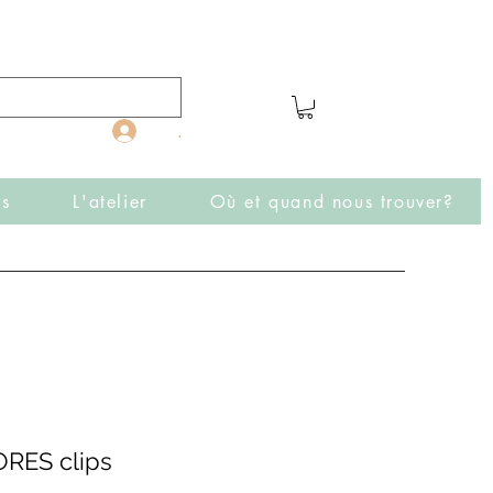
.
rs
L'atelier
Où et quand nous trouver?
RES clips