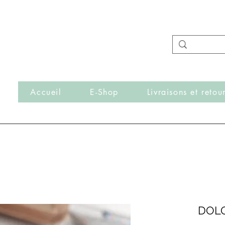
- Nouveautés en ligne toutes les semaines -
Frais de port offerts dès 50€ d'achat
r
Accueil
E-Shop
Livraisons et retou
DOLO