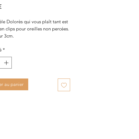
Prix
€
e Dolorès qui vous plaît tant est
en clips pour oreilles non percées.
r 3cm.
é
*
er au panier