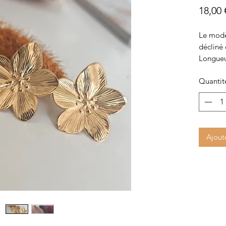
18,00 
Le modèl
décliné 
Longueu
Quantit
Ajout