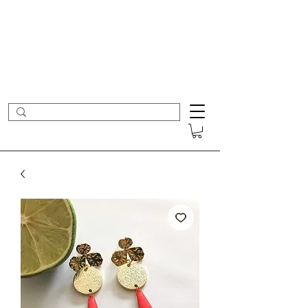
- Nouveautés en ligne toutes les semaines -
Frais de port offerts dès 50€ d'achat
COLOMBE ET CERISE
Bijoux Créateur