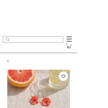
- Nouveautés en ligne toutes les semaines -
Frais de port offerts dès 50€ d'achat
COLOMBE ET CERISE
Bijoux Créateur