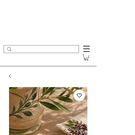
- Nouveautés en ligne toutes les semaines -
Frais de port offerts dès 50€ d'achat
COLOMBE ET CERISE
Bijoux Créateur