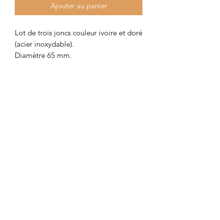
Ajouter au panier
Lot de trois joncs couleur ivoire et doré
(acier inoxydable).
Diamètre 65 mm.
Disponible dans plusieurs coloris.
Colombe et Cerise
colombeetcerise@gmail.com
©2026 par Colombe et Cerise
Modèles protégés