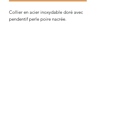
Collier en acier inoxydable doré avec
pendentif perle poire nacrée.
Colombe et Cerise
colombeetcerise@gmail.com
©2026 par Colombe et Cerise
Modèles protégés
Mentions légales et confidentialité