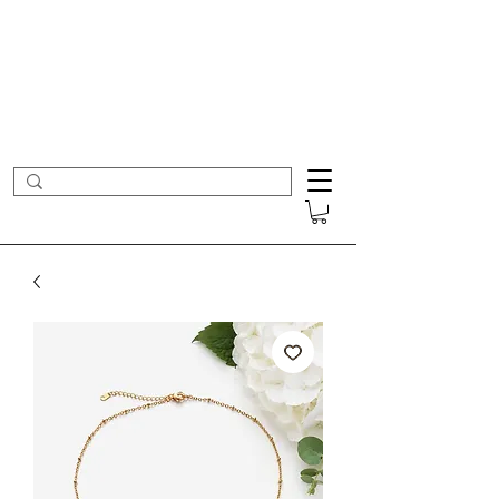
- Nouveautés en ligne toutes les semaines -
Frais de port offerts dès 50€ d'achat
COLOMBE ET CERISE
Bijoux Créateur