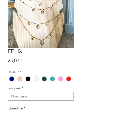
FELIX
Prix
25,00 €
Couleur
*
Longueur
*
Quantité
*