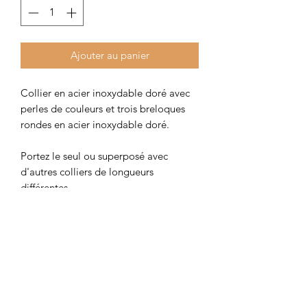
Ajouter au panier
Collier en acier inoxydable doré avec 
perles de couleurs et trois breloques 
rondes en acier inoxydable doré. 

Portez le seul ou superposé avec 
d'autres colliers de longueurs 
différentes. 

Colori à choisir dans les option.

Longueur à choisir 38 cm ou 42 cm. 