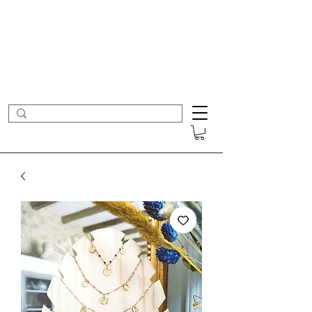
- Nouveautés en ligne toutes les semaines -
Frais de port offerts dès 50€ d'achat
COLOMBE ET CERISE
Bijoux Créateur