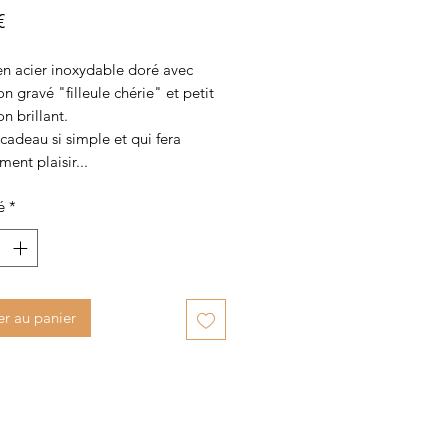
Prix
€
en acier inoxydable doré avec
n gravé "filleule chérie" et petit
n brillant.
cadeau si simple et qui fera
ment plaisir...
é
*
er au panier