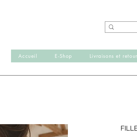
- Nouveautés en ligne toutes les semaines -
Frais de port offerts dès 50€ d'achat
r
Accueil
E-Shop
Livraisons et retou
FILL