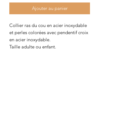
Ajouter au panier
Collier ras du cou en acier inoxydable 
et perles colorées avec pendentif croix 
en acier inoxydable.

Taille adulte ou enfant.

Idéal en cadeau pour une fête 
religieuse!
Colombe et Cerise
colombeetcerise@gmail.com