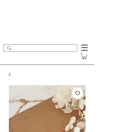
- Nouveautés en ligne toutes les semaines -
Frais de port offerts dès 50€ d'achat
COLOMBE ET CERISE
Bijoux Créateur