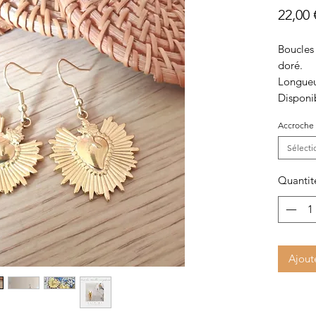
22,00 
Boucles 
doré.
Longueu
Disponib
Accroche
Sélecti
Quantit
Ajout