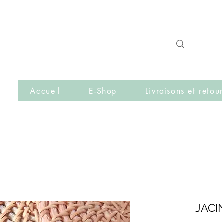
- Nouveautés en ligne toutes les semaines -
Frais de port offerts dès 50€ d'achat
r
Accueil
E-Shop
Livraisons et retou
JACI