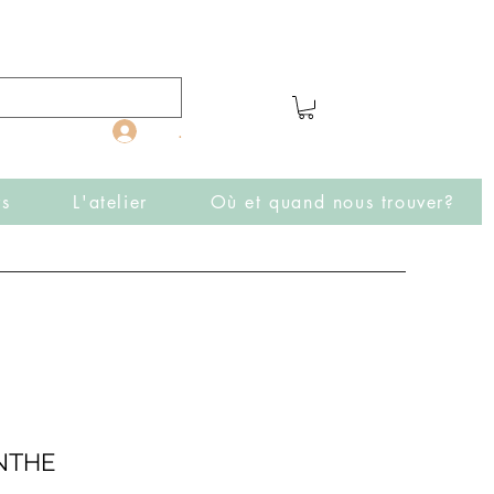
.
rs
L'atelier
Où et quand nous trouver?
NTHE