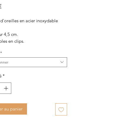
Prix
€
d'oreilles en acier inoxydable
r 4,5 cm.
les en clips.
*
onner
é
*
er au panier