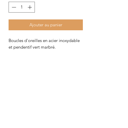
Ajouter au panier
Boucles d'oreilles en acier inoxydable
et pendentif vert marbré.
Disponible en clips (voir dernière
photo).
Colombe et Cerise
colombeetcerise@gmail.com