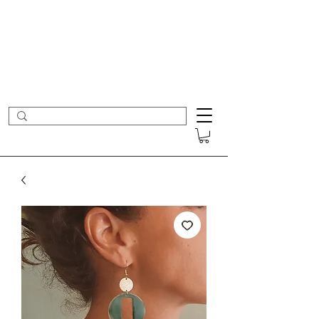
- Nouveautés en ligne toutes les semaines -
Frais de port offerts dès 50€ d'achat
COLOMBE ET CERISE
Bijoux Créateur