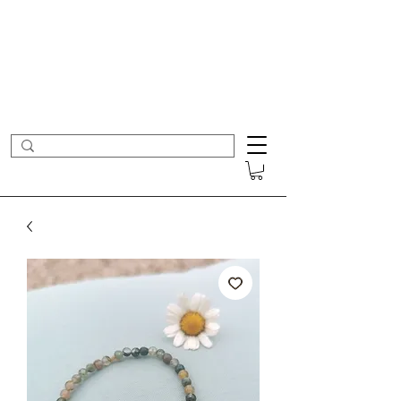
- Nouveautés en ligne toutes les semaines -
Frais de port offerts dès 50€ d'achat
COLOMBE ET CERISE
Bijoux Créateur