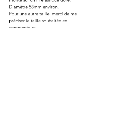
Diamètre 58mm environ.
Pour une autre taille, merci de me
préciser la taille souhaitée en
commentaire.
Colombe et Cerise
colombeetcerise@gmail.com
©2026 par Colombe et Cerise
Modèles protégés
Mentions légales et confidentialité