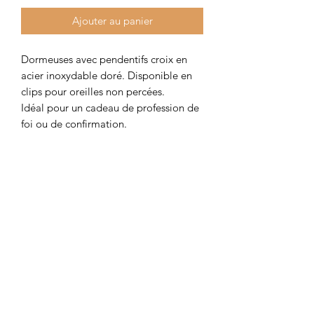
Ajouter au panier
Dormeuses avec pendentifs croix en
acier inoxydable doré. Disponible en
clips pour oreilles non percées.
Idéal pour un cadeau de profession de
foi ou de confirmation.
Longueur 2,5cm.
Colombe et Cerise
colombeetcerise@gmail.com