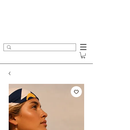
- Nouveautés en ligne toutes les semaines -
Frais de port offerts dès 50€ d'achat
COLOMBE ET CERISE
Bijoux Créateur