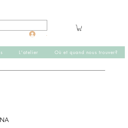
.
rs
L'atelier
Où et quand nous trouver?
INA