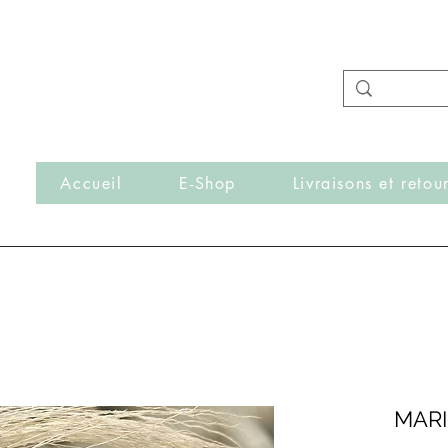
- Nouveautés en ligne toutes les semaines -
Frais de port offerts dès 50€ d'achat
r
Accueil
E-Shop
Livraisons et retou
MAR