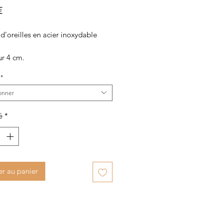
Prix
€
d'oreilles en acier inoxydable
r 4 cm.
*
onner
é
*
er au panier