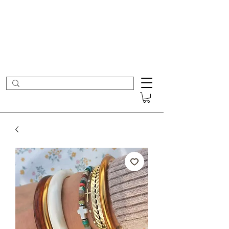
- Nouveautés en ligne toutes les semaines -
Frais de port offerts dès 50€ d'achat
COLOMBE ET CERISE
Bijoux Créateur