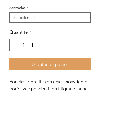
Accroche
*
Quantité
*
Ajouter au panier
Boucles d'oreilles en acier inoxydable
doré avec pendentif en filigrane jaune
pâle et petit sequin pailleté doré.
Longueur 4,2 cm.
Disponible en clips pour oreilles non
percées.