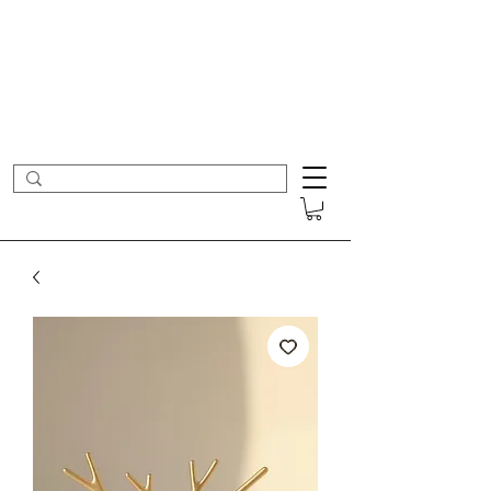
- Nouveautés en ligne toutes les semaines -
Frais de port offerts dès 50€ d'achat
COLOMBE ET CERISE
Bijoux Créateur